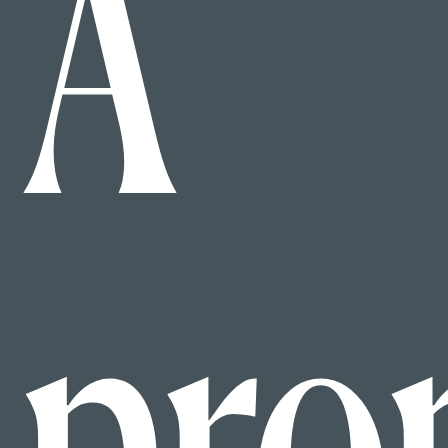
À
pro