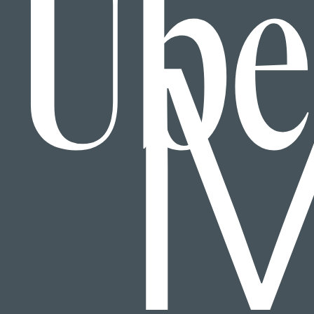
Übe
M