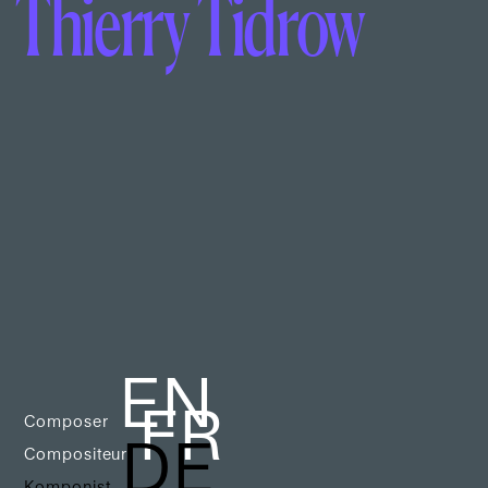
Thierry Tidrow
EN
FR
Composer
DE
Compositeur
Komponist