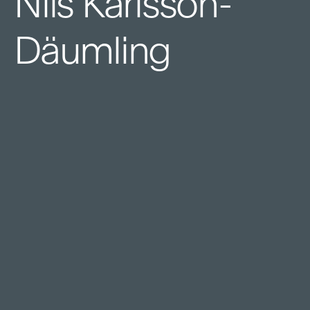
Nils Karlsson-
Däumling