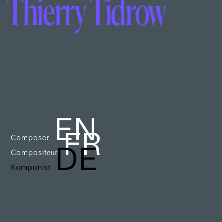
Thierry Tidrow
EN
FR
Composer
DE
Compositeur
Komponist