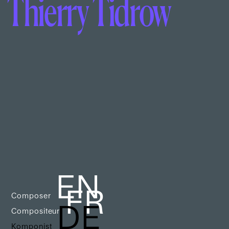
Thierry Tidrow
EN
FR
Composer
DE
Compositeur
Komponist