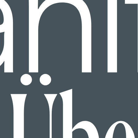
ni
Übe