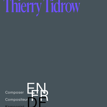
Thierry Tidrow
EN
FR
Composer
DE
Compositeur
Komponist